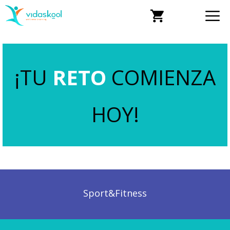
¡TU
RETO
COMIENZA
HOY!
Sport&Fitness