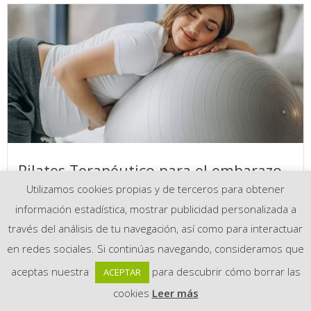
Pilates Terapéutico para el embarazo
y el post parto
Utilizamos cookies propias y de terceros para obtener
información estadística, mostrar publicidad personalizada a
Leer más
través del análisis de tu navegación, así como para interactuar
en redes sociales. Si continúas navegando, consideramos que
aceptas nuestra
para descubrir cómo borrar las
ACEPTAR
cookies
Leer más