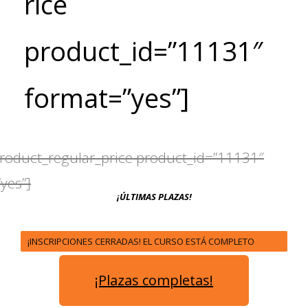
rice
product_id=”11131″
format=”yes”]
product_regular_price product_id=”11131″
yes”]
¡ÚLTIMAS PLAZAS!
¡INSCRIPCIONES CERRADAS! EL CURSO ESTÁ COMPLETO
¡Plazas completas!