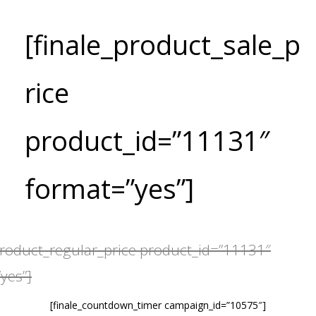
[finale_product_sale_p
rice
product_id=”11131″
format=”yes”]
product_regular_price product_id=”11131″
yes”]
[finale_countdown_timer campaign_id=”10575″]